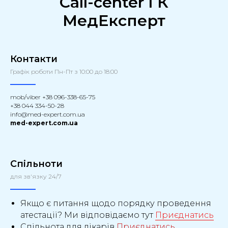
Call-center ГК
МедЕксперт
Контакти
Графік роботи Пн-Пт з 10:00 до 18:00
mob/viber +38 096-338-65-75
+38 044 334-50-28
info@med-expert.com.ua
med-expert.com.ua
Спільноти
для зв'язку 24/7
Якщо є питання щодо порядку проведення
атестації? Ми відповідаємо тут
Приєднатись
Спільнота для лікарів
Приєднатись