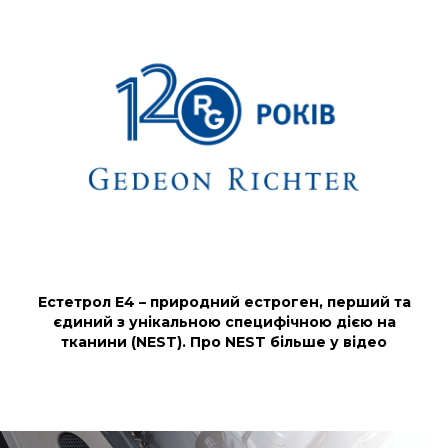
Естетрол Е4 – природний естроген, перший та
єдиний з унікальною специфічною дією на
тканини (NEST). Про NEST більше у відео