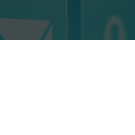
l-center ГК МедЕкс
mob/viber +38 096-338-65-75
+38 044 334-50-28
info@med-expert.com.ua
med-expert.com.ua